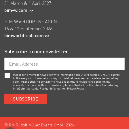
31 March & 1 April 2027
bim-w.com >>
BIM World COPENHAGEN
16 & 17 September 2026
bimworld-cph.com >>
Subscribe to our newsletter
Please send me your newsletter with information about BIM World MUNICH. I agree
to the analysis of the emails through individual measurement and evaluation of my
opening and clicking behavior to help shape future newsletters based on my
interests. I can revoke this consent at any time with effect for the future by contacting
info@bim-world.de
. Further information:
Privacy Policy.
SUBSCRIBE
© RM Rudolf Müller Events GmbH 2026