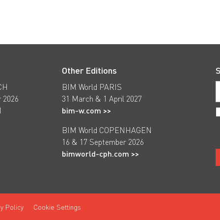
Other Editions
S
CH
BIM World PARIS
 2026
31 March & 1 April 2027
M
bim-w.com >>
BIM World COPENHAGEN
16 & 17 September 2026
bimworld-cph.com >>
y Policy
Cookie Settings