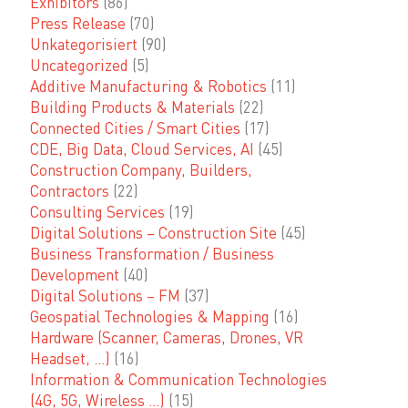
Exhibitors
(86)
Press Release
(70)
Unkategorisiert
(90)
Uncategorized
(5)
Additive Manufacturing & Robotics
(11)
Building Products & Materials
(22)
Connected Cities / Smart Cities
(17)
CDE, Big Data, Cloud Services, AI
(45)
Construction Company, Builders,
Contractors
(22)
Consulting Services
(19)
Digital Solutions – Construction Site
(45)
Business Transformation / Business
Development
(40)
Digital Solutions – FM
(37)
Geospatial Technologies & Mapping
(16)
Hardware (Scanner, Cameras, Drones, VR
Headset, …)
(16)
Information & Communication Technologies
(4G, 5G, Wireless …)
(15)