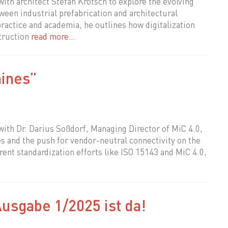
with architect Stefan Krötsch to explore the evolving
ween industrial prefabrication and architectural
practice and academia, he outlines how digitalization
struction
read more…
ines”
 with Dr. Darius Soßdorf, Managing Director of MiC 4.0,
s and the push for vendor-neutral connectivity on the
rent standardization efforts like ISO 15143 and MiC 4.0,
usgabe 1/2025 ist da!