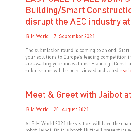
Building/Smart Constructi
disrupt the AEC industry a
BIM World
7. September 2021
The submission round is coming to an end. Start
your solutions to Europe’s leading competition i
are awaiting your innovations: Planning | Constr
submissions will be peer-viewed and voted
read
Meet & Greet with Jaibot a
BIM World
20. August 2021
At BIM World 2021 the visitors will have the cha
robot Jaibot. On it´s booth Hilti will present it