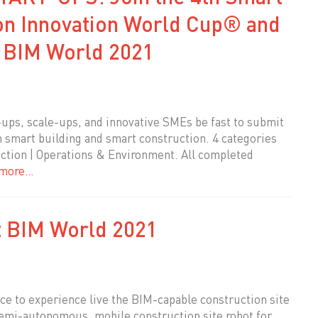
on Innovation World Cup® and
t BIM World 2021
-ups, scale-ups, and innovative SMEs be fast to submit
n smart building and smart construction. 4 categories
uction | Operations & Environment. All completed
 more…
t BIM World 2021
nce to experience live the BIM-capable construction site
s semi-autonomous, mobile construction site robot for