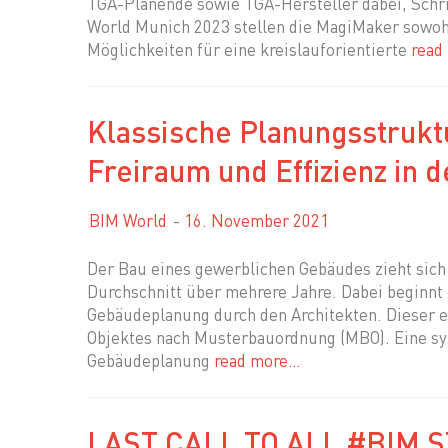
TGA-Planende sowie TGA-Hersteller dabei, Schri
World Munich 2023 stellen die MagiMaker sowoh
Möglichkeiten für eine kreislauforientierte
read
Klassische Planungsstrukt
Freiraum und Effizienz in
BIM World
16. November 2021
Der Bau eines gewerblichen Gebäudes zieht sich 
Durchschnitt über mehrere Jahre. Dabei beginnt 
Gebäudeplanung durch den Architekten. Dieser e
Objektes nach Musterbauordnung (MBO). Eine sys
Gebäudeplanung
read more…
LAST CALL TO ALL #BIM ST