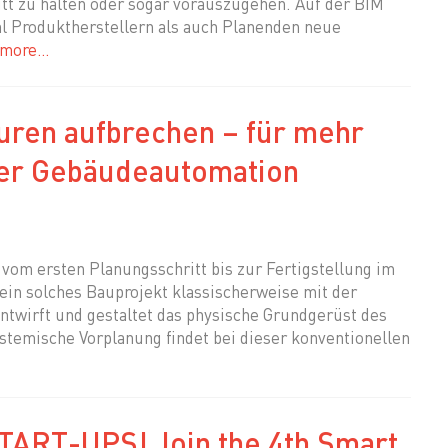
tt zu halten oder sogar vorauszugehen. Auf der BIM
l Produktherstellern als auch Planenden neue
 more…
uren aufbrechen – für mehr
 der Gebäudeautomation
vom ersten Planungsschritt bis zur Fertigstellung im
ein solches Bauprojekt klassischerweise mit der
ntwirft und gestaltet das physische Grundgerüst des
temische Vorplanung findet bei dieser konventionellen
ART-UPS! Join the 4th Smart