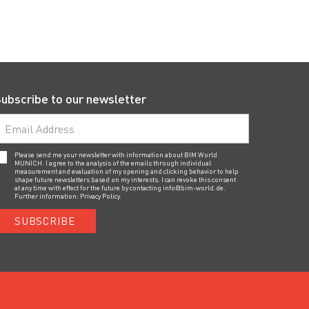
ubscribe to our newsletter
Please send me your newsletter with information about BIM World
MUNICH. I agree to the analysis of the emails through individual
measurement and evaluation of my opening and clicking behavior to help
shape future newsletters based on my interests. I can revoke this consent
at any time with effect for the future by contacting
info@bim-world.de
.
Further information:
Privacy Policy.
SUBSCRIBE