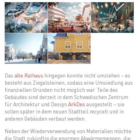
Kiruna bekommt einen neuen Stadtkern. Das runde Gebäude in der Mitte ist das neue Rathaus. Daneben ist der alte Glockenturm des alten Rathauses zu sehen. Credit: White
Das neue Rathaus “The Crystal” wurde vom dänischen Architekturbüro Henning Larsen entworfen. Es steht bereits. Credit: White
Das komplette Architekturprojekt von White liegt in der Cloud. Die Architekten arbeiteten mit der Autodesk Lösung Revit, AutoCAD sowie CFD, um den neuen Stadtkern zu planen. Credit: White
Das “neue” Kiruna soll lebendiger werden. MAn will die Stadt zudem für den Tourismus attraktiver gestalten. Viele Einwohner von Kiruna sehen den Umzug deshalb als Chance für ihre Stadt. Credit: White
Wenn das Fundament abgetragen ist, steht die Holzkonstruktion des Gebäudes auf langen Stahlträgern. Das Haus wird dann auf einem LKW an den neuen Standort transportiert. Credit: Sam Keshevarz/White
Das
alte Rathaus
hingegen konnte nicht umziehen – es
besteht aus Ziegelsteinen, sodass eine Umsiedlung aus
finanziellen Gründen nicht möglich war. Teile des
Gebäudes sind derzeit in dem Schwedischen Zentrum
für Architektur und Design
ArkDes
ausgestellt – sie
sollen später in dem neuen Stadtteil recycelt und in
anderen Gebäuden verbaut werden.
Neben der Wiederverwendung von Materialien möchte
die Stadt zukünftig die enormen Abwärmemengen, die