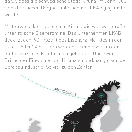
dafür, dass die schwedische Stadt Kiruna im Jahr 1900
vom staatlichen Bergbauunternehmen LKAB gegründet
wurde.
Mittlerweile befindet sich in Kiruna die weltweit größte
unterirdische Eisenerzmine. Das Unternehmen LKAB
deckt zudem 90 Prozent des Eisenerz-Marktes in der
EU ab. Aller 24 Stunden werden Eisenmassen in der
Größe von sechs Eiffeltürmen geborgen. Und zwei
Drittel der Einwohner von Kiruna sind abhängig von der
Bergbauindustrie. So viel zu den Zahlen.