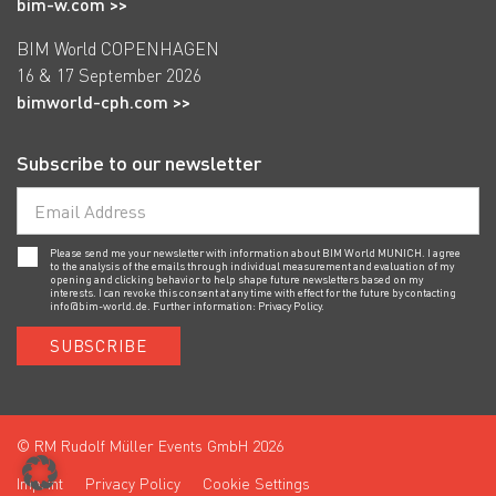
bim-w.com >>
BIM World COPENHAGEN
16 & 17 September 2026
bimworld-cph.com >>
Subscribe to our newsletter
Please send me your newsletter with information about BIM World MUNICH. I agree
to the analysis of the emails through individual measurement and evaluation of my
opening and clicking behavior to help shape future newsletters based on my
interests. I can revoke this consent at any time with effect for the future by contacting
info@bim-world.de
. Further information:
Privacy Policy.
SUBSCRIBE
© RM Rudolf Müller Events GmbH 2026
Imprint
Privacy Policy
Cookie Settings