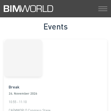
Skip
to
content
Events
Break
24. November 2026
10:55 - 11:10
CAFMWORLD Congress Stage