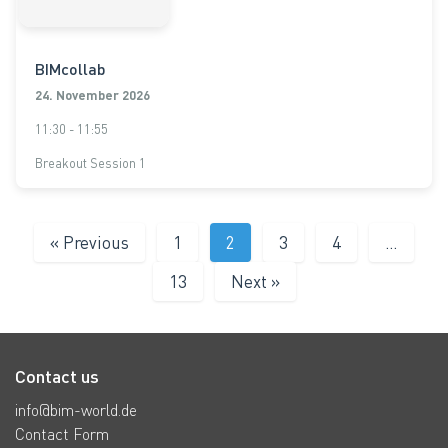
BIMcollab
24. November 2026
11:30 - 11:55
Breakout Session 1
« Previous
1
2
3
4
…
13
Next »
Contact us
info@bim-world.de
Contact Form